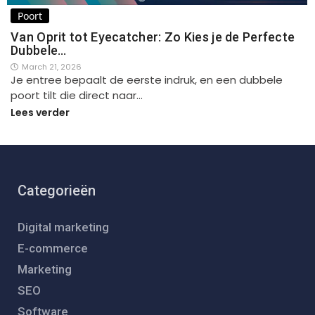
Poort
Van Oprit tot Eyecatcher: Zo Kies je de Perfecte
Dubbele…
March 21, 2026
Je entree bepaalt de eerste indruk, en een dubbele
poort tilt die direct naar…
Lees verder
Categorieën
Digital marketing
E-commerce
Marketing
SEO
Software