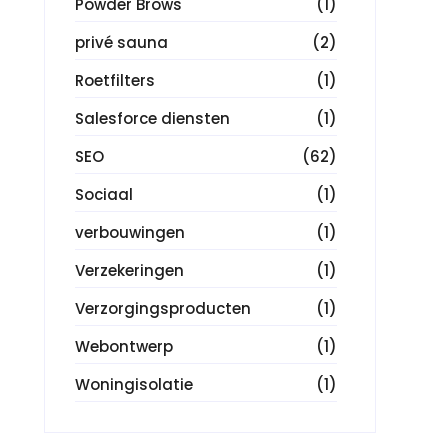
Powder Brows
(1)
privé sauna
(2)
Roetfilters
(1)
Salesforce diensten
(1)
SEO
(62)
Sociaal
(1)
verbouwingen
(1)
Verzekeringen
(1)
Verzorgingsproducten
(1)
Webontwerp
(1)
Woningisolatie
(1)