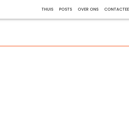
THUIS
POSTS
OVER ONS
CONTACTEE
n laat je website…
nieren om online zichtbaar te blijven, maar…