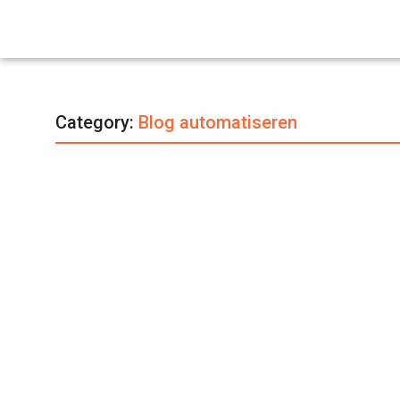
Category:
Blog automatiseren
Content Automatisering
Blog automatiseren zo bespaar je tijd e
February 7, 2026
Consistent bloggen is één van de krachtigste ma
Lees verder